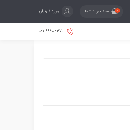
ورود کاربران
سبد خرید شما
0
021-66488471