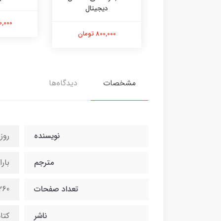
دیجیتال
580,000 تومان
400,000 
800,000 تومان
مشخصات
دیدگاه‌ها
نویسنده
روز
مترجم
بار
تعداد صفحات
260
ناشر
کتا