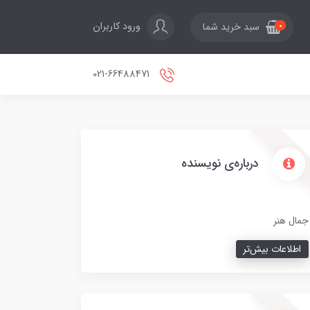
ورود کاربران
سبد خرید شما
0
021-66488471
درباره‌ی نویسنده
جمال هنر
اطلاعات بیش‌تر