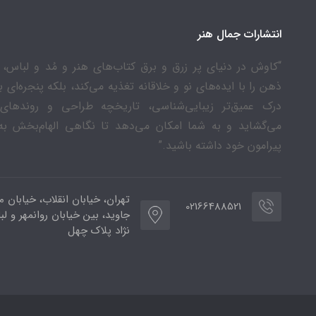
انتشارات جمال هنر
“کاوش در دنیای پر زرق و برق کتاب‌های هنر و مُد و لباس، ن
ذهن را با ایده‌های نو و خلاقانه تغذیه می‌کند، بلکه پنجره‌ای 
درک عمیق‌تر زیبایی‌شناسی، تاریخچه طراحی و روندهای
می‌گشاید و به شما امکان می‌دهد تا نگاهی الهام‌بخش به
پیرامون خود داشته باشید.”
تهران، خیابان انقلاب، خیابان م
02166488521
جاوید، بین خیابان روانمهر و لب
نژاد پلاک چهل