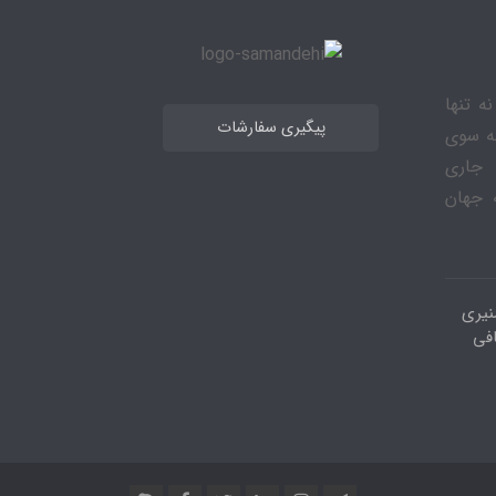
ه تنها
پیگیری سفارشات
به سوی
 جاری
 جهان
نیری
افی