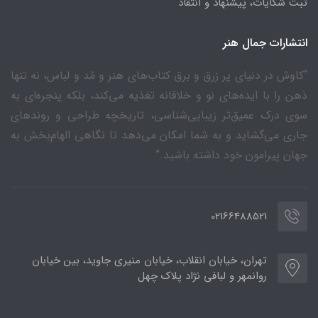
ثبت شکایات، پیشنهاد و انتقاد
انتشارات جمال هنر
“کاوش در دنیای پر زرق و برق کتاب‌های هنر و مُد و لباس، نه تنها
ذهن را با ایده‌های نو و خلاقانه تغذیه می‌کند، بلکه پنجره‌ای به
سوی درک عمیق‌تر زیبایی‌شناسی، تاریخچه طراحی و روندهای
جاری می‌گشاید و به شما امکان می‌دهد تا نگاهی الهام‌بخش به
جهان پیرامون خود داشته باشید.”
02166488521
تهران، خیابان انقلاب، خیابان منیری جاوید، بین خیابان
روانمهر و لبافی نژاد پلاک چهل