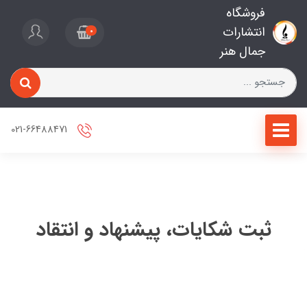
فروشگاه
انتشارات
0
جمال هنر
021-66488471
ثبت شکایات، پیشنهاد و انتقاد