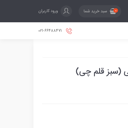
ورود کاربران
سبد خرید شما
0
021-66488471
(سبز قلم چی)