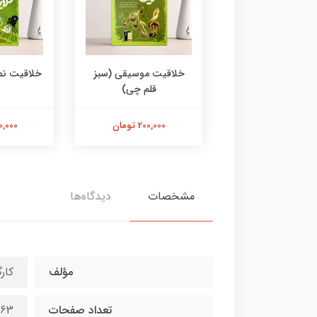
کنکور هنر
خلاقیت موسیقی (سبز
خلاقیت نم
قلم چی)
720,000 تومان
200,000 تومان
500,000 
مشخصات
دیدگاه‌ها
مؤلف
کار
تعداد صفحات
263