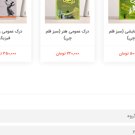
ایشی (سبز قلم
درک عمومی هنر (سبز قلم
درک عمومی ر
چی)
چی)
فیزیک
تومان
230,000 تومان
350,000 تومان
گروه